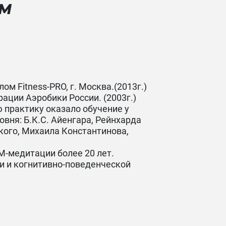
ММ
ом Fitness-PRO, г. Москва.(2013г.)
ации Аэробики России. ⁣⁣(2003г.)
ю практику оказало обучение у
овня: Б.К.С. Айенгара, Рейнхарда
кого, Михаила Константинова,
М-медитации более 20 лет.
и и когнитивно-поведенческой