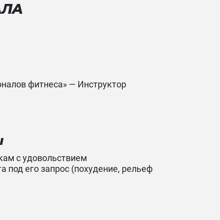
АЛА
налов фитнеса» — Инструктор
Ы
кам с удовольствием
 под его запрос (похудение, рельеф