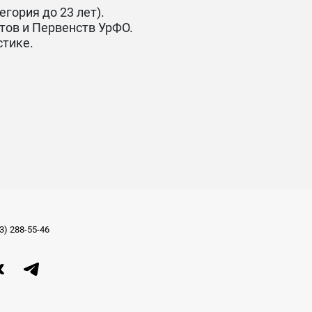
гория до 23 лет).
тов и Первенств УрФО.
стике.
3) 288-55-46