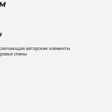
ММ
Ы
включающая авторские элементы
оровья спины