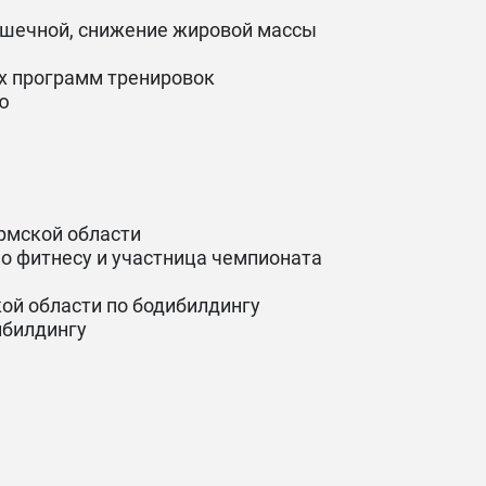
ышечной, снижение жировой массы
х программ тренировок
ю
рмской области
о фитнесу и участница чемпионата
ой области по бодибилдингу
ибилдингу